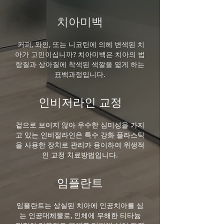
치아미백
커피, 와인, 또는 니코틴에 의헤 변색된 치
아가 고민이십니까? 치아미백은 치아의 법
랑질과 상아질에 착색된 색깔을 엷게 하는
표백과정입니다.
인비저라인 교정
겉으로 보이지 않아 우수한 심미성을 가지
고 있는 인비절라인은 특수 강화 플라스틱
을 사용한 장치로 관리가 용이하여 위생적
인 교정 치료방법입니다.
​임플란트
​임플란트는 상실된 치아에 인공치아를 심
는 인공대체물로, 인체에 무해한 티타늄